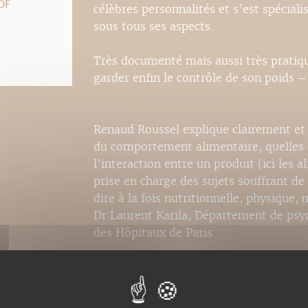
DF
célèbres personnalités et s’est spéciali
sous tous ses aspects.
Très documenté mais aussi très pratiq
garder enfin le contrôle de son poids –
Renaud Roussel explique clairement et
du comportement alimentaire, quelles q
l'interaction entre un produit (ici les 
prise en charge des sujets souffrant de 
dire à la fois nutritionnelle, physique,
Dr Laurent Karila, Département de psyc
des Hôpitaux de Paris
Nombreux sont les livres sur le sujet ma
Dr Claude Dalle (extrait de la préface)