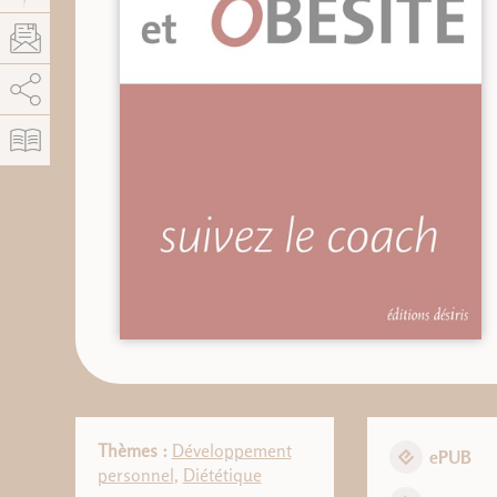
AddThis est désactivé.
Autoriser
Thèmes :
Développement
ePUB
personnel
,
Diététique