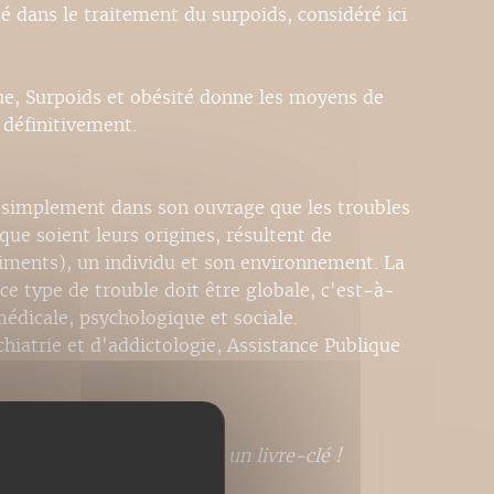
sé dans le traitement du surpoids, considéré ici
ue, Surpoids et obésité donne les moyens de
 définitivement.
 simplement dans son ouvrage que les troubles
ue soient leurs origines, résultent de
aliments), un individu et son environnement. La
ce type de trouble doit être globale, c'est-à-
 médicale, psychologique et sociale.
hiatrie et d'addictologie, Assistance Publique
is, cette fois, nous avons un livre-clé !