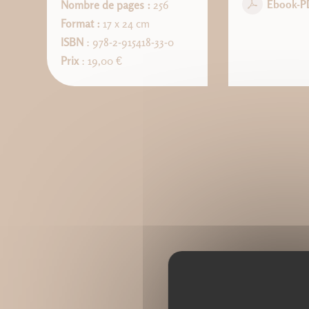
Ebook-P
Nombre de pages :
256
Format :
17 x 24 cm
ISBN
: 978-2-915418-33-0
Prix
: 19,00 €