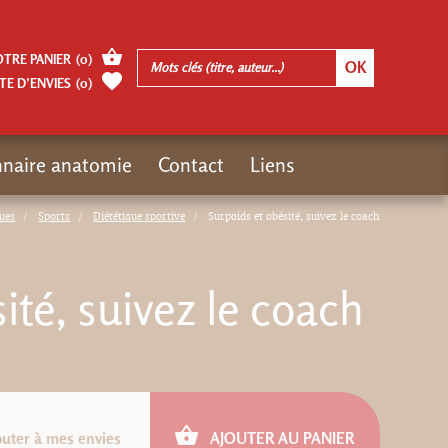
OTRE PANIER
(
0
)
TE D’ENVIES
(
0
)
nnaire anatomie
Contact
Liens
ues
Sports
Diététique sportive
Surpoids et obésité, suivez le coach
ité, suivez le coach
outer à mes envies
AJOUTER AU PANIER