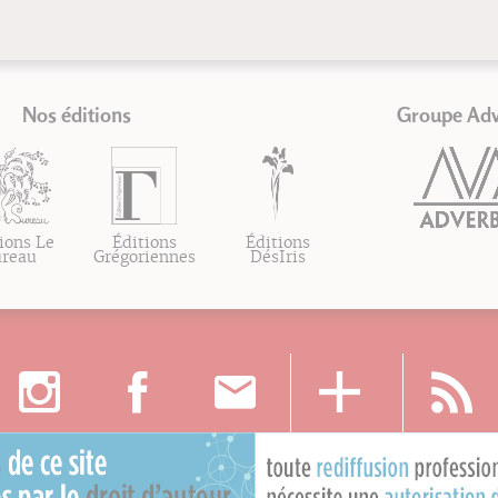
Nos éditions
Groupe Ad
ions Le
Éditions
Éditions
ureau
Grégoriennes
DésIris