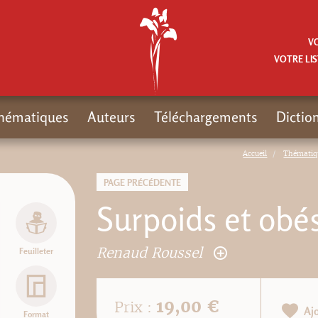
V
VOTRE LIS
hématiques
Auteurs
Téléchargements
Dictio
Accueil
Thématiq
PAGE PRÉCÉDENTE
Surpoids et obés
Renaud Roussel
Feuilleter
19,00 €
Prix :
Aj
Format