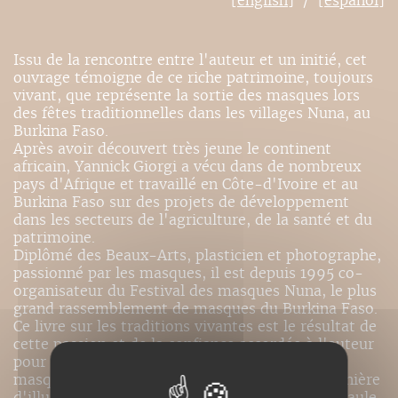
[english]
[español]
Issu de la rencontre entre l'auteur et un initié, cet
ouvrage témoigne de ce riche patrimoine, toujours
vivant, que représente la sortie des masques lors
des fêtes traditionnelles dans les villages Nuna, au
Burkina Faso.
Après avoir découvert très jeune le continent
africain, Yannick Giorgi a vécu dans de nombreux
pays d'Afrique et travaillé en Côte-d'Ivoire et au
Burkina Faso sur des projets de développement
dans les secteurs de l'agriculture, de la santé et du
patrimoine.
Diplômé des Beaux-Arts, plasticien et photographe,
passionné par les masques, il est depuis 1995 co-
organisateur du Festival des masques Nuna, le plus
grand rassemblement de masques du Burkina Faso.
Ce livre sur les traditions vivantes est le résultat de
cette passion et de la confiance accordée à l'auteur
pour photographier les différentes sorties de
masques dans les villages Nuna - une belle manière
d'illustrer la pensée de l'ethnologue Marcel Griaule