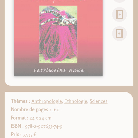
Thèmes :
Anthropologie
,
Ethnologie
,
Sciences
Nombre de pages :
160
Format :
24 x 24 cm
ISBN
: 978-2-907653-74-9
Prix
: 37,35 €