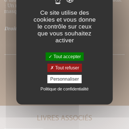
: Un masque qui ne marche pas n'est pas un
masque.
Ce site utilise des
cookies et vous donne
le contrôle sur ceux
Droits de traduction disponibles pour ce titre
.
que vous souhaitez
activer
SOMMAIRE
Tout accepter
Tout refuser
Personnaliser
Politique de confidentialité
LIVRES ASSOCIÉS