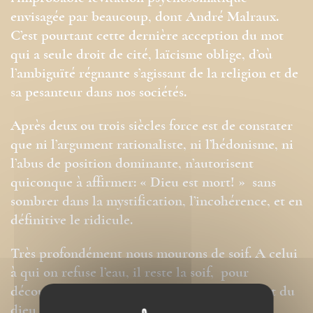
envisagée par beaucoup, dont André Malraux.
C’est pourtant cette dernière acception du mot
qui a seule droit de cité, laïcisme oblige, d’où
l’ambiguïté régnante s’agissant de la religion et de
sa pesanteur dans nos sociétés.
Après deux ou trois siècles force est de constater
que ni l’argument rationaliste, ni l’hédonisme, ni
l’abus de position dominante, n’autorisent
quiconque à affirmer: « Dieu est mort! » sans
sombrer dans la mystification, l’incohérence, et en
définitive le ridicule.
Très profondément nous mourons de soif. A celui
à qui on refuse l’eau, il reste la soif, pour
découvrir à son tour que l’annonce de la mort du
dieu contient la nouvelle de sa renaissance.