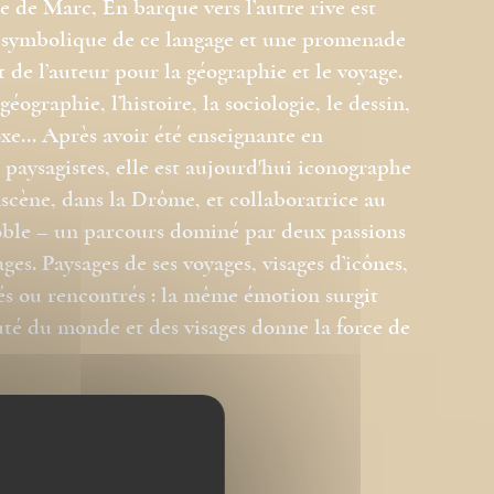
le de Marc, En barque vers l’autre rive est
ens symbolique de ce langage et une promenade
t de l’auteur pour la géographie et le voyage.
éographie, l’histoire, la sociologie, le dessin,
xe... Après avoir été enseignante en
 paysagistes, elle est aujourd'hui iconographe
scène, dans la Drôme, et collaboratrice au
ble – un parcours dominé par deux passions
ages. Paysages de ses voyages, visages d’icônes,
iés ou rencontrés : la même émotion surgit
auté du monde et des visages donne la force de
ce titre.