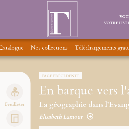
VOT
VOTRE LISTE
Catalogue
Nos collections
Téléchargements gratu
PAGE PRÉCÉDENTE
En barque vers l'
La géographie dans l'Evang
Feuilleter
Elisabeth Lamour