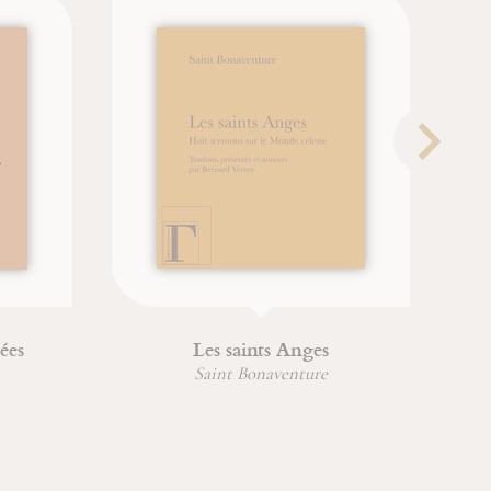
ées
Les saints Anges
L
Saint Bonaventure