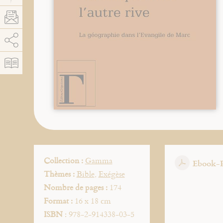
AddThis est désactivé.
Autoriser
Collection :
Gamma
Ebook-
Thèmes :
Bible
,
Exégèse
Nombre de pages :
174
Format :
16 x 18 cm
ISBN
: 978-2-914338-03-5