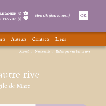
RE PANIER
(
0
)
 D’ENVIES
(
0
)
its
Auteurs
Contacts
Liens
Accueil
Nouveautés
En barque vers l'autre rive
autre rive
ile de Marc