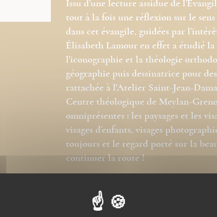
Issu d’une lecture assidue de l’Évangi
tout à la fois une réflexion sur le s
dans cet évangile, guidées par l’intérê
Élisabeth Lamour en effet a étudié la g
l'iconographie et la théologie orthodo
géographie puis dessinatrice pour des
rattachée à l'Atelier Saint-Jean-Dama
Centre théologique de Meylan-Greno
omniprésentes : les paysages et les vis
visages d’enfants, visages photograph
toujours et le regard porté sur la be
continuer la route !
Droits de traduction disponibles pour 