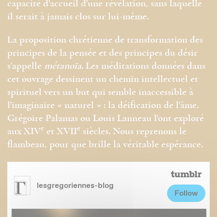
capacité d'accueil d'une révélation, sans laquelle
il serait à jamais clos sur lui-même.
La proposition chrétienne de transformation des
principes de la pensée et des principes du désir
s'appelle
métanoïa
. Les méditations données dans
cet ouvrage dessinent un chemin intellectuel et
spirituel vers un but qui semble inaccessible à
l'imaginaire « naturel » : la déification de l'âme.
Grégoire Palamas ou Louis Lanneau l'ont exploré
e
e
aux XIV
et XVII
siècles. Nous reprenons le
flambeau, pour que brille la véritable espérance.