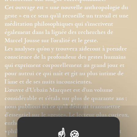
Cet ouvrage est « une nouvelle anthropologie du
geste » en ce sens qu’il recueille un travail et une
méditation philosophiques qui s’inscrivent
également dans la lignée des recherches de
Marcel Jousse sur l’oralité et le geste.
Les analyses qu’on y trouvera aideront à prendre
conscience de la profondeur des gestes humains
qui expriment corporellement au grand jour et
pour autrui ce qui naît et gît au plus intime de
l’âme et de ses nuits inconscientes.
L’œuvre d’Urbain Marquet est d’un volume
considérable et s’étala sur plus de quarante ans ;
nous publions ici ce qu’il désirait transmettre
d’essentiel sur le «geste». Le lecteur plus curieux,
enthousiaste peut-être à la découverte d’un
«philosophe inconnu», après avoir goûté à cet