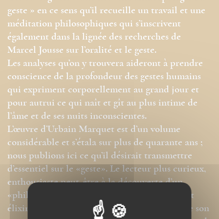
geste » en ce sens qu’il recueille un travail et une
méditation philosophiques qui s’inscrivent
également dans la lignée des recherches de
Marcel Jousse sur l’oralité et le geste.
Les analyses qu’on y trouvera aideront à prendre
conscience de la profondeur des gestes humains
qui expriment corporellement au grand jour et
pour autrui ce qui naît et gît au plus intime de
l’âme et de ses nuits inconscientes.
L’œuvre d’Urbain Marquet est d’un volume
considérable et s’étala sur plus de quarante ans ;
nous publions ici ce qu’il désirait transmettre
d’essentiel sur le «geste». Le lecteur plus curieux,
enthousiaste peut-être à la découverte d’un
«philosophe inconnu», après avoir goûté à cet
élixir de l’esprit, pourra trouver l’ensemble de son