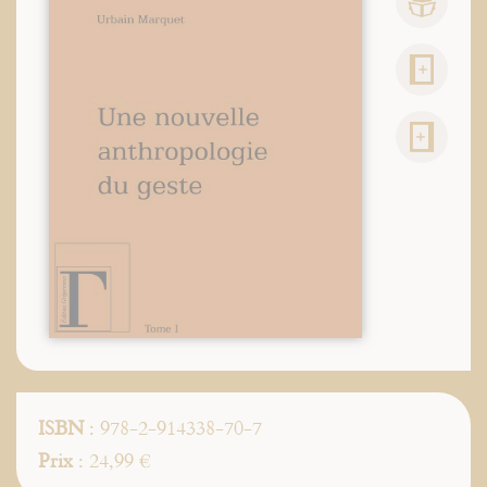
ISBN
: 978-2-914338-70-7
Prix
: 24,99 €