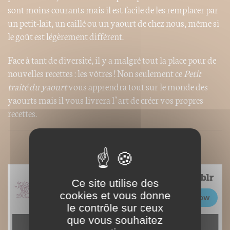
sont moins courants mais il est facile de les remplacer par
un petit-lait, un caillé ou un yaourt de chez nous, même si
le goût est légèrement différent.
Face à tant de diversité, il y a malgré tout la place pour de
nouvelles recettes : les vôtres ! Non seulement ce
Petit
traité du yaourt
vous apprendra tout sur le monde des
yaourts mais il vous livrera l’art de créer vos propres
recettes.
Ce site utilise des
cookies et vous donne
le contrôle sur ceux
que vous souhaitez