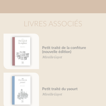
LIVRES ASSOCIÉS
de la confiture
Fleurs, je vous ai
tion)
Mireille Gayet
du yaourt
Petit traité du p
Marie-France Berta