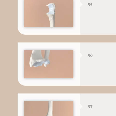
55
56
57