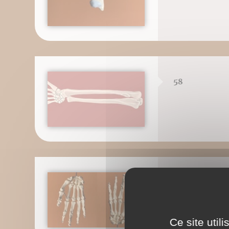
58
59
Ce site util