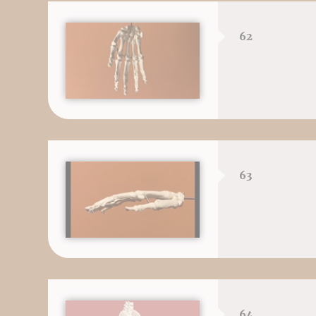
62
63
64