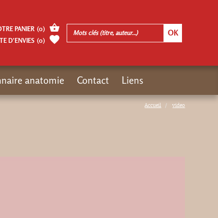
OTRE PANIER
(
0
)
TE D’ENVIES
(
0
)
nnaire anatomie
Contact
Liens
Accueil
video