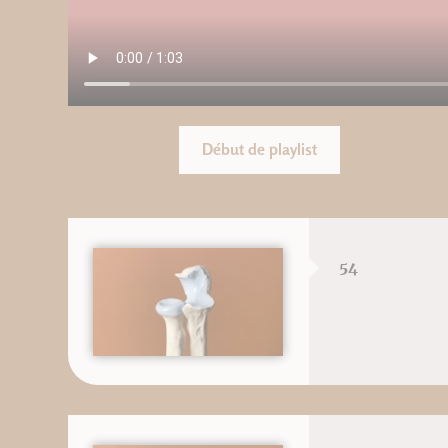
Début de playlist
54