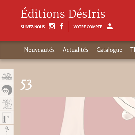
Panneau de gestion des cookies
Éditions DésIris
SUIVEZ-NOUS
VOTRE COMPTE
Nouveautés
Actualités
Catalogue
T
53