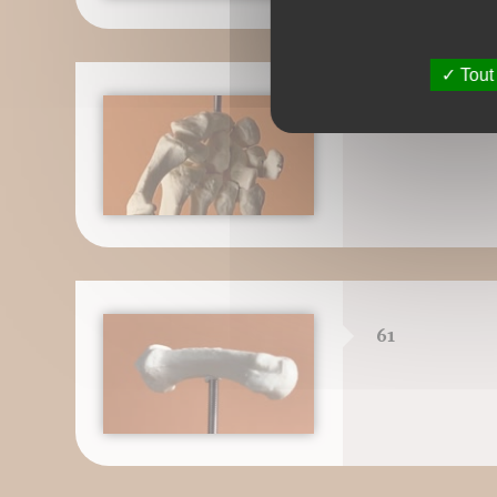
Tout
60
61