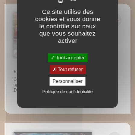
Ce site utilise des
cookies et vous donne
le contrôle sur ceux
que vous souhaitez
activer
Tout accepter
Tout refuser
Vidéo n°10 : Dolphin Kick Costal
Contenu vidéo lié à l’ouvrage Nager en
Personnaliser
apnée de Luc Collard/Éditions
DésIris/Adverbum. Tous droits réservés.
Politique de confidentialité