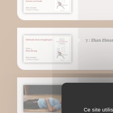
7 : Zhan Zhua
8 : Respiratio
Ce site util