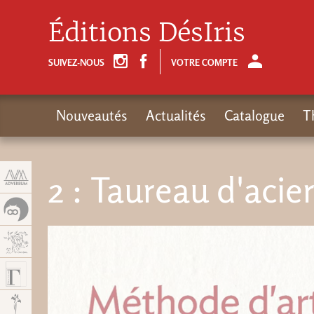
Panneau de gestion des cookies
Éditions DésIris
SUIVEZ-NOUS
VOTRE COMPTE
Nouveautés
Actualités
Catalogue
T
2 : Taureau d'acie