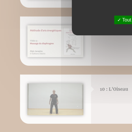
Tout
9 : Massage d
10 : L'Oiseau