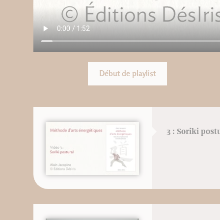
Début de playlist
3 : Soriki post