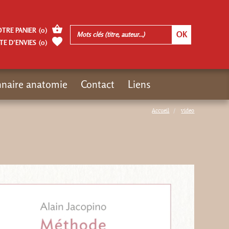
OTRE PANIER
(
0
)
TE D’ENVIES
(
0
)
nnaire anatomie
Contact
Liens
Accueil
video