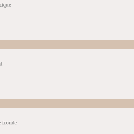
hnique
al
 fronde