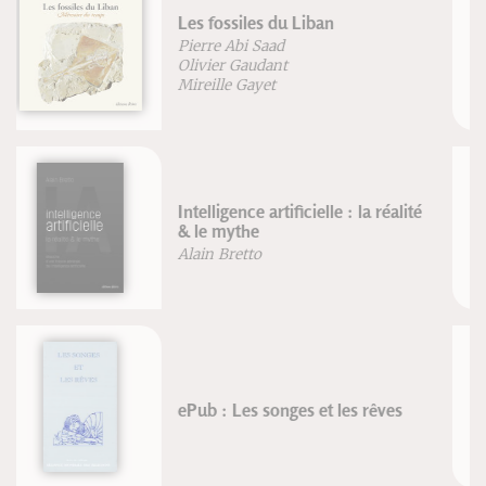
La voix pluridimensionnelle
Cristina Cuomo
Dr Patrick Veret
Nager en apnée
Luc Collard
Le bestiaire de la Bible
Jean-Pierre Durand
Jean-François Froger