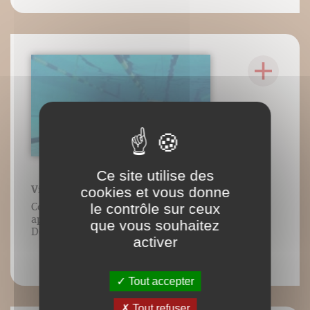
Ce site utilise des
cookies et vous donne
Vidéo n°9 : Entraînement à la 5e nage
le contrôle sur ceux
Contenu vidéo lié à l’ouvrage Nager en
apnée de Luc Collard/Éditions
que vous souhaitez
DésIris/Adverbum. Tous droits réservés.
activer
Tout accepter
Tout refuser