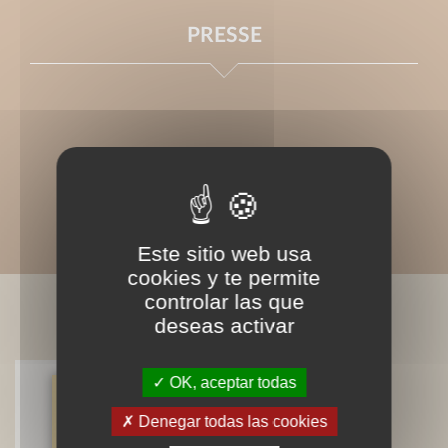
PRESSE
Este sitio web usa
cookies y te permite
controlar las que
BIBLIOGRAPHIE
deseas activar
OK, aceptar todas
Petit traité de l'omelette -
Denegar todas las cookies
nouvelle édition