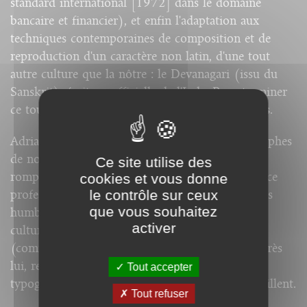
standard international [1972] dans le domaine
bancaire et financier), et enfin l'adaptation aux
techniques contemporaines de composition et de
reproduction d'un caractère non latin, d'une tout
autre culture que la nôtre : le Devanagari (issu du
Sanskrit), écriture officielle de l'Inde. Pour terminer
ce tour d'horizon, il aborde la création des logos.
Adrian Frutiger, est l'un des plus grands typographes
de notre temps. Par cet enseignement « à bâtons
Ce site utilise des
rompus », il transmet le résumé de son expérience
cookies et vous donne
le contrôle sur ceux
professionnelle, se considérant avant tout (et très
que vous souhaitez
humblement) comme un maillon d'une chaîne
activer
culturelle, avec des maillons avant lui dont il est
(comme nous tous) l'héritier, et des maillons après
lui, représentés par les jeunes générations de
Tout accepter
typographes, dont certaines réalisations l'émerveillent.
Tout refuser