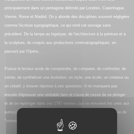
principalement dans un pentagone délimité par Londres, Copenhague,
Vienne, Rome et Madrid. On y aborde des disciplines souvent négligées
comme l'écriture typographique, ce qui rend cet ouvrage sans
précédent. De la lampe au logotype, de l'architecture à la peinture et à
la sculpture, du croquis aux productions cinématographiques, en
passant par l'Opéra...
Puisse le lecteur avide de comprendre, de comparer, de confronter, de
cerner, de synthétiser une évolution, un style, une école, un créateur ou
un créatif, y trouver réponse à ses questions. Il ne manquera pas
ensuite d'éprouver une véritable faim et n'aura de cesse de se plonger
et de se replonger dans ces 1787 entrées (qui se renvoient les unes aux
autres), dans ce qui pourrait bien s'avérer être une tentative réussie de
"somme".