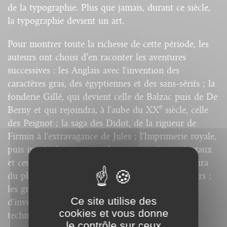
de la typographie. Plus que jamais, durant ce siècle,
la typographie devient un art.
Pour montrer toute la richesse de cette période, les
auteurs ont choisi d’en raconter les aventures
successives : les Anglais avec l'invention des
caractères gras, des égyptiennes et des sans-sérifs ; la
fonderie Gillé, qui devient celle de Balzac puis de De
e
Berny et qui rejoindra, à l'aube du XX
siècle, celle
des Peignot ; la saga des Didot, de la rigueur de
Firmin à l'extravagance de Jules ; l'Imprimerie royale,
puis impériale ou nationale, ses caractères orientaux
et ceux de labeur, qui perdureront tant qu'il y aura
du plomb ; Louis Perrin, qui réinvente les elzévirs ;
les grandes fonderies françaises, qui rivalisent
Ce site utilise des
d'invention et de copies, et, enfin, les évolutions
cookies et vous donne
techniques de tout le siècle.
le contrôle sur ceux