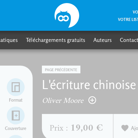
VO
VOTRE LIS
atiques
Téléchargements gratuits
Auteurs
Contact
PAGE PRÉCÉDENTE
L'écriture chinoise
Oliver Moore
Format
19,00 €
Prix :
Ajo
Couverture