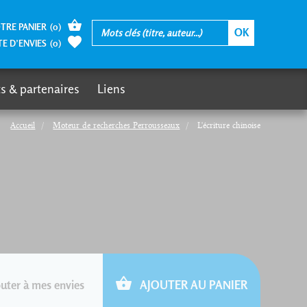
TRE PANIER
(
0
)
TE D’ENVIES
(
0
)
s & partenaires
Liens
Accueil
Moteur de recherches Perrousseaux
L'écriture chinoise
uter à mes envies
AJOUTER AU PANIER