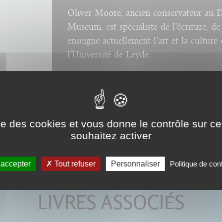
Oliver Moore, ancien conservateur au D
Museum, est spécialiste de l’écriture, de
enseigne actuellement l’art et la culture 
l’Université de Leyde.
ise des cookies et vous donne le contrôle sur 
souhaitez activer
 accepter
Tout refuser
Personnaliser
Politique de conf
LIVRES ASSOCIÉS