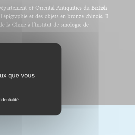
épartement of Oriental Antiquities du British
 l’épigraphie et des objets en bronze chinois. Il
de la Chine à l’Institut de sinologie de
ceux que vous
identialité