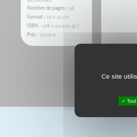
Nombre de pages :
96
Format :
16 x 23 cm
ISBN
: 978-2-911220-35-7
Prix
: 19,00 €
Ce site util
Tout