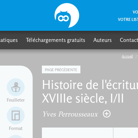
VO
VOTRE LIS
atiques
Téléchargements gratuits
Auteurs
Contact
Accueil
PAGE PRÉCÉDENTE
Histoire de l'écrit
XVIIIe siècle, I/II
Feuilleter
Yves Perrousseaux
Format