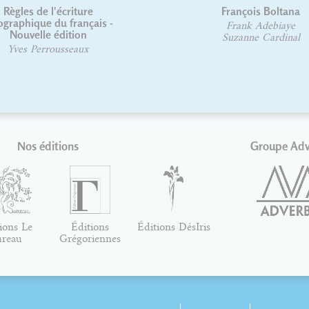
François Boltana
Le langage
Frank Adebiaye
Pierre
Suzanne Cardinal
Nos éditions
Groupe Ad
ions Le
Éditions
Éditions DésIris
ureau
Grégoriennes