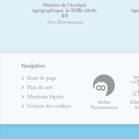
riture
Règles de l'écriture
IIIe siècle,
typographique du français -
Nouvelle édition
eaux
Yves Perrousseaux
Navigation
Haut de page
Plan du site
Mentions légales
Atelier
Édit
Gestion des cookies
Perrousseaux
S