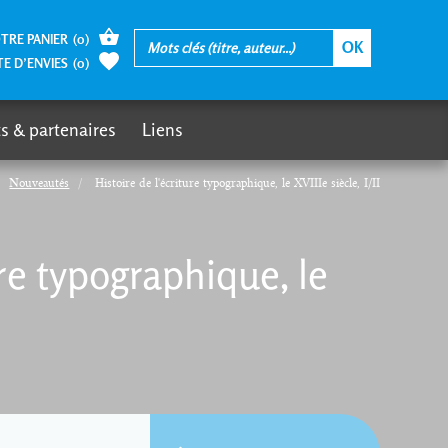
TRE PANIER
(
0
)
TE D’ENVIES
(
0
)
s & partenaires
Liens
Nouveautés
Histoire de l'écriture typographique, le XVIIIe siècle, I/II
ure typographique, le