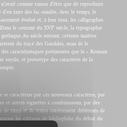
é n’avait comme raison d’être que de reproduire
 d’en faire des fac-similés. Avec le temps, le
airement évolué et, à leur tour, les calligraphes
e
. Dans le courant du XVI
siècle, la typographie
gothique. Au siècle suivant, certains maîtres
irèrent du tracé des Garaldes, mais ils le
des caractéristiques pertinentes que le « Romain
e royale, et prototype des caractères de la
compte.
e se caractérise par ces nouveaux caractères, par
s et autres vignettes à combinaisons, par des
 de titres et de textes entièrement différents de
igurant les éditions de bibliophilie du début du