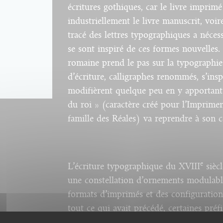
écritures gothiques, car le livre imprim
industriellement le livre manuscrit, voire
tracé des lettres typographiques a nécess
se sont inspiré de ces formes nouvelles
romaine prend le pas sur la typographie 
d’écriture, calligraphes renommés, s’insp
modifièrent quelque peu en y apportant 
du roi » (caractère créé pour l’Imprimeri
famille des Réales) va reprendre à son 
e
L’écriture typographique du XVIII
siècl
une constellation d’ornements modulable
formats d’imprimés et des configurations
tout ce qui avait précédé, certaines préf
e
XIX
siècle.