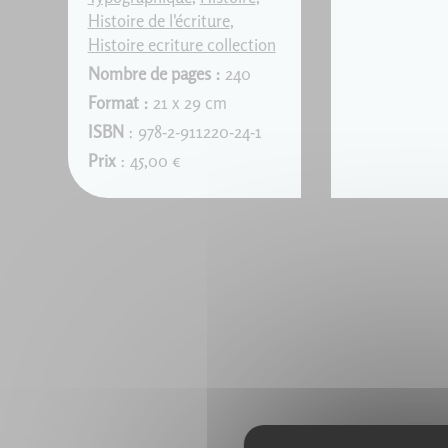
Histoire de l'écriture
,
Histoire ecriture collection
Nombre de pages :
240
Format :
21 x 29 cm
ISBN
: 978-2-911220-24-1
Prix
: 45,00 €