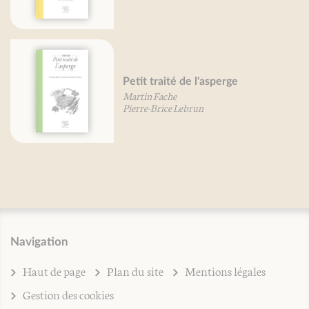
raité de l'asperge
Fache
rice Lebrun
Navigation
Haut de page
Plan du site
Mentions légales
Gestion des cookies