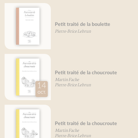
raité de la boulette
Petit trai
rice Lebrun
Pierre-Brice 
raité de la choucroute
Petit trait
Fache
Pierre-Brice 
rice Lebrun
raité de la choucroute
Petit trait
Fache
Pierre-Brice 
rice Lebrun