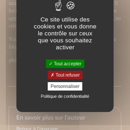
sans chichis, mais le naturel reprend vite le dessus : il
lui faut sans cesse les améliorer, les accommoder, les
apprêter, les assaisonner, les parfumer, les gratiner, les
Ce site utilise des
relever …
cookies et vous donne
le contrôle sur ceux
Vous pouvez retrouver Pierre-Brice Lebrun sur son
que vous souhaitez
blog:
www.pierrebricelebrun.fr
activer
photographie : ©Alen Méaulle.
Tout accepter
Tout refuser
PRESSE
Personnaliser
Politique de confidentialité
En savoir plus sur l'auteur
Retour à l'ouvrage