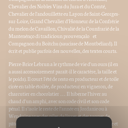
Chevalier des Nobles Vins du Jura et du Comté,
Chevalier de l'andouillette eu Layon de Saint-Georges-
sur-Loire, Grand Chevalier d'Honneur de la Confrérie
du melon de Cavaillon, Chivalié de la Counfrarié de la
Mantenénço di tradicioun prouvençalo et
Compagnon du Boitchu (saucisse de Montbéliard). Il
écrit et publie parfois des nouvelles, des textes courts.
Pierre-Brice Lebrun a le rythme de vie d'un ours (il en
a aussi accessoirement paraît-il le caractère, la taille et
le poids). Il court l'été de resto en producteur et de toile
cirée en table étoilée, de producteur en vigneron, de
charcutier en chocolatier … Il hiberne l'hiver au
chaud d'un amphi, avec son code civil et son code
pénal. Il s'isole le reste de l'année en Jordanie ou à
Wenduine avec des piles de livres et des tonnes de
pâtes qu'il prépare au beurre, au jambon, en famille et