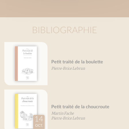
BIBLIOGRAPHIE
Pe
Petit traité de la boulette
et 
Pierre-Brice Lebrun
Pie
Petit traité de la choucroute
Pe
Martin Fache
Pie
Pierre-Brice Lebrun