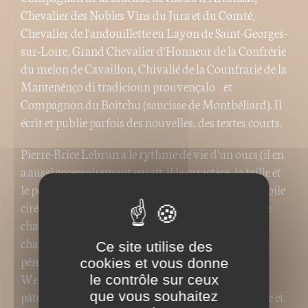
Chevalier des Nobles Vins du Jura et du Comté,
Chevalier de l'andouillette eu Layon de Saint-Georges-
sur-Loire, Grand Chevalier d'Honneur de la Confrérie
du melon de Cavaillon, Chivalié de la Counfrarié de la
Mantenénço di tradicioun prouvençalo et
Compagnon du Boitchu (saucisse de Montbéliard). Il
écrit et publie parfois des nouvelles, des textes courts.
Pierre-Brice Lebrun a le rythme de vie d'un ours (il en
a aussi accessoirement paraît-il le caractère, la taille et
le poids). Il court l'été de resto en producteur et de toile
cirée en table étoilée, de producteur en vigneron, de
charcutier en chocolatier … Il hiberne l'hiver au
chaud d'un amphi, avec son code civil et son code
Ce site utilise des
pénal. Il s'isole le reste de l'année en Jordanie ou à
cookies et vous donne
Wenduine avec des piles de livres et des tonnes de
le contrôle sur ceux
pâtes qu'il prépare au beurre, au jambon, en famille et
que vous souhaitez