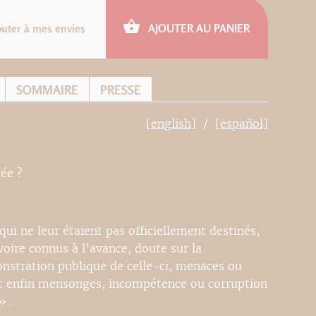
outer à mes envies
AJOUTER AU PANIER
SOMMAIRE
PRESSE
[english]
[español]
ée ?
ui ne leur étaient pas officiellement destinés,
 voire connus à l’avance, doute sur la
stration publique de celle-ci, menaces ou
 et enfin mensonges, incompétence ou corruption
 »…