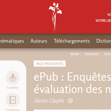
V
VOTRE LIS
hématiques
Auteurs
Téléchargements
Dictio
Accueil
Nouveautés
Nos 
PAGE PRÉCÉDENTE
ePub : Enquêtes
évaluation des
Feuilleter
Alexis Clapin
Couverture