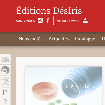
Panneau de gestion des cookies
Éditions DésIris
SUIVEZ-NOUS
VOTRE COMPTE
Nouveautés
Actualités
Catalogue
T