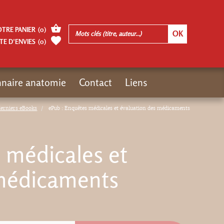
OTRE PANIER
(
0
)
TE D’ENVIES
(
0
)
nnaire anatomie
Contact
Liens
derniers eBooks
ePub : Enquêtes médicales et évaluation des médicaments
 médicales et
 médicaments