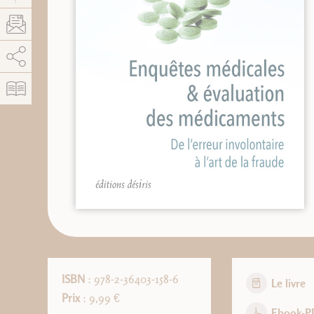
AddThis est désactivé.
Autoriser
ISBN
: 978-2-36403-158-6
Le livre
Prix
: 9,99 €
Ebook-P