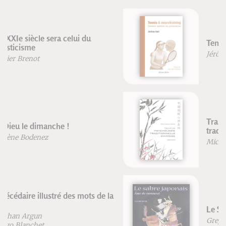
Tennis & neurotraining
Jérôme Gori
Traité de psychologie
traditionnelle chinoise
Michel Deydier-Bastide
Le Sabre japonais
Gregory Irvine