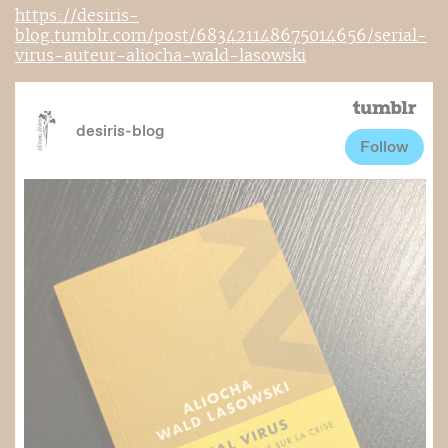
https://desiris-
blog.tumblr.com/post/683421148675014656/serial-
virus-auteur-aliocha-wald-lasowski