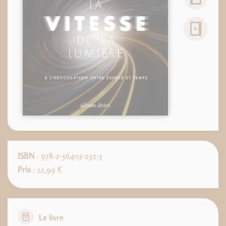
ISBN
: 978-2-36403-232-3
Prix
: 12,99 €
Le livre