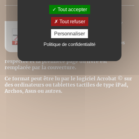
Tout accepter
Tout refuser
Nos ebooks sont des versions PDF
homothétiques des livres de nos
Personnaliser
catalogues. Ils ne sont donc pas
modifiables (changement de corps
Politique de confidentialité
pour la police, modification des
images). La pagination est donc
respectée et la première page du livre est
remplacée par la couverture.
Ce format peut être lu par le logiciel Acrobat © sur
des ordinateurs ou tablettes tactiles de type iPad,
Archos, Asus ou autres.