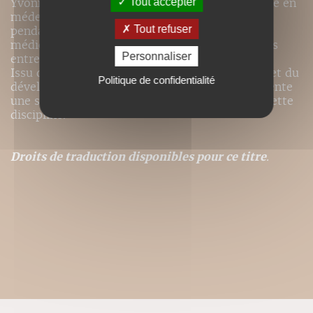
Tout accepter
Yvonne Parquer, docteur en médecine, diplômée en
médecine traditionnelle chinoise, s'est formée
Tout refuser
pendant plusieurs années à une large approche
médicale, stimulée par les découvertes des liens
Personnaliser
entre psyché et soma.
Issu de leur enseignement de la nutripuncture et du
Politique de confidentialité
développement de celle-ci, cet ouvrage représente
une synthèse complète des notions propres à cette
discipline.
Droits de traduction disponibles pour ce titre
.