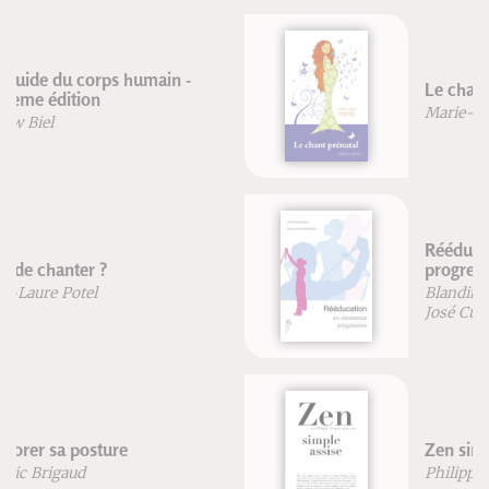
Le chant prénatal
Marie-Laure Potel
Rééducation en résistance
progressive
Blandine Calais-Germain
José Curraladas
Zen simple assise
Philippe Coupey