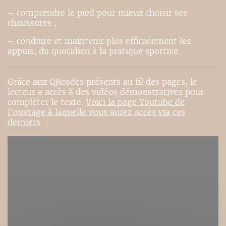
– comprendre le pied pour mieux choisir ses
chaussures ;
– conduire et maintenir plus efficacement les
appuis, du quotidien à la pratique sportive.
Grâce aux QRcodes présents au fil des pages, le
lecteur a accès à des vidéos démonstratives pour
compléter le texte.
Voici la page Youtube de
l'ouvrage à laquelle vous aurez accès via ces
derniers
: