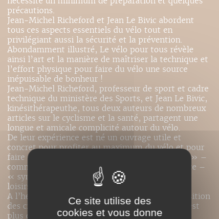
nécessite un minimum de préparation et quelques
précautions.
Jean-Michel Richeford et Jean Le Bivic abordent
tous ces aspects essentiels du vélo tout en
privilégiant aussi la sécurité et la prévention.
Abondamment illustré, Le vélo pour tous révèle
ainsi l’art et la manière de maîtriser la technique et
l’effort physique pour faire du vélo une source
inépuisable de bonheur !
Jean-Michel Richeford, professeur de sport et cadre
technique du ministère des Sports, et Jean Le Bivic,
kinésithérapeuthe, tous deux auteurs de nombreux
articles sur le cyclisme et la santé, partagent une
longue et amicale complicité autour du vélo.
De leur expérience est né un ouvrage utile et
concret pour profiter au maximum du vélo et pour
faire de sa pratique « un véritable art de vivre » –
comme le souligne Henri Sannier dans la préface –
« synonyme de bien-être, de convivialité et de
loisirs ».
A l’heure où les grandes villes mettent à disposition
Ce site utilise des
des citadins les vélos en libre-service, ce livre est
cookies et vous donne
plus que jamais d’actualité.