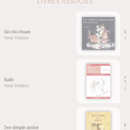
LIVRES ASSOCIÉS
Le Sabre japonais
Gregory Irvine
Anatomie pour le mouvement -
Volume 2: Nouvelle édition
Blandine Calais-Germain
Le bestiaire de la Bible