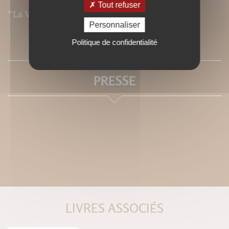
Tout refuser
"La Vie" (avril 2012)
Personnaliser
SOMMAIRE
Politique de confidentialité
PRESSE
LIVRES ASSOCIÉS