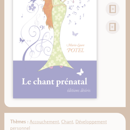
Thèmes :
Accouchement
,
Chant
,
Développement
personnel