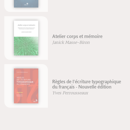
La vitesse de la lumière
Jean Perdijon
e
Envie de chanter ?
Marie-Laure Potel