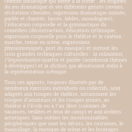
chemin initiatique qui mène à la scène : les origines
du jeu dramatique et ses différents genres (revues,
récitations chorales, expression dramatique mimée,
parlée et chantée, farces, fables, monologues),
l’éducation corporelle et la gymnastique du
comédien (décontraction, éducation rythmique,
expression corporelle pour le théâtre et le cinéma :
marche, tenue en scène, expressions
physionomiques, port du masque) et surtout les
trois grandes techniques culturelles :
la relaxation
,
l’improvisation
muette et parlée (nombreux thèmes
à développer) et la
diction
, qui aboutissent enfin à
la représentation scénique.
Tous ces apports, toujours illustrés par de
nombreux exercices individuels ou collectifs, sont
adaptés aux troupes de théâtre, notamment les
troupes d’amateurs et les troupes jeunes, au
théâtre à l’école ou à l’air libre (colonies de
vacances, veillées et feux de camp) et aux ateliers
artistiques. Sans oublier les incontournables
périphériques que sont les décors, les costumes, le
maquillage, la musique de scène et les bruitages.