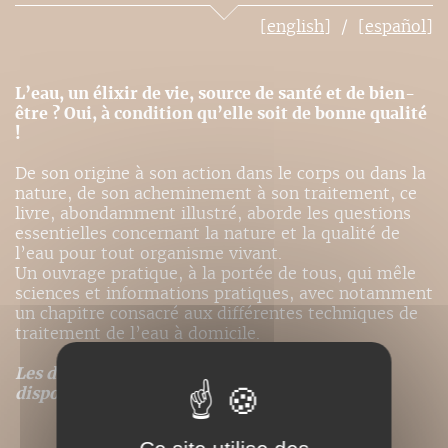
[english]
[español]
L’eau, un élixir de vie, source de santé et de bien-
être ? Oui, à condition qu’elle soit de bonne qualité
!
De son origine à son action dans le corps ou dans la
nature, de son acheminement à son traitement, ce
livre, abondamment illustré, aborde les questions
essentielles concernant la nature et la qualité de
l’eau pour tout organisme vivant.
Un ouvrage pratique, à la portée de tous, qui mêle
sciences et informations pratiques, avec notamment
un chapitre consacré aux différentes techniques de
traitement de l’eau à domicile.
Les droits de traduction de ce titre ne sont pas
disponibles.