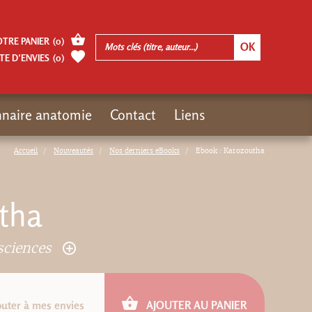
OTRE PANIER
(
0
)
TE D’ENVIES
(
0
)
nnaire anatomie
Contact
Liens
Accueil
Nouveautés
Nos derniers eBooks
Ebook : Karozoutha
tha
 sciences
outer à mes envies
AJOUTER AU PANIER