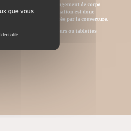
 donc pas modifiables (changement de corps
ceux que vous
tion des images). La pagination est donc
 page du livre est remplacée par la couverture.
Acrobat © sur des ordinateurs ou tablettes
identialité
utres.