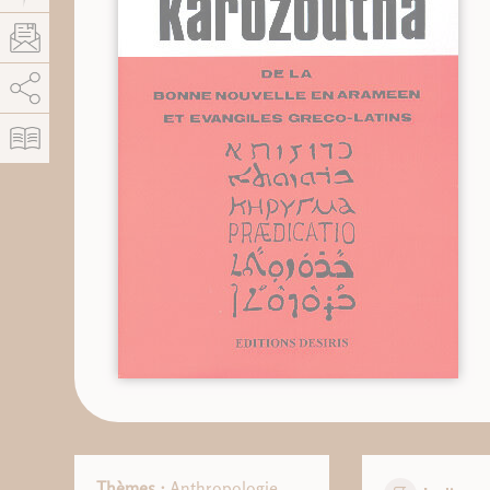
AddThis est désactivé.
Autoriser
Thèmes :
Anthropologie
,