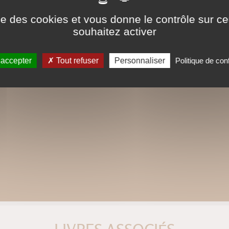
catalogues. Ils ne sont
ise des cookies et vous donne le contrôle sur 
pour la police, modifica
souhaitez activer
respectée et la première
Ce format peut être lu par le logiciel 
 accepter
Tout refuser
Personnaliser
Politique de conf
tactiles de type iPad, Archos, Asus ou a