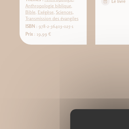
Le livre
Anthropologie biblique
,
Bible
,
Exégèse
,
Sciences
,
Transmission des évangiles
ISBN
: 978-2-36403-025-1
Prix
: 19,99 €