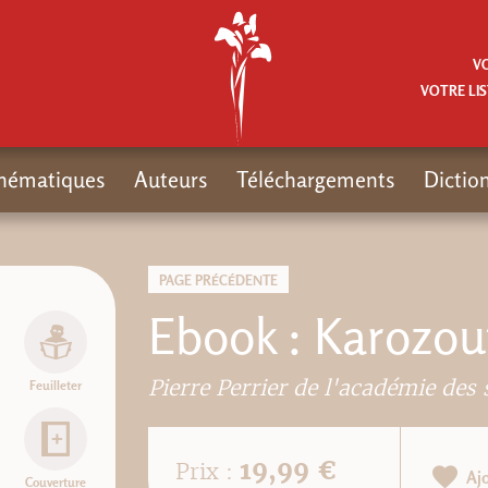
V
VOTRE LIS
hématiques
Auteurs
Téléchargements
Dictio
PAGE PRÉCÉDENTE
Ebook : Karozou
Pierre Perrier de l'académie des
Feuilleter
19,99 €
Prix :
Aj
Couverture