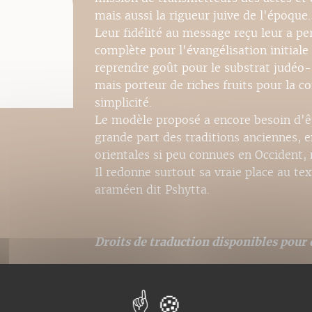
mais aussi la rigueur juive de l'époque.
Leur fidélité au message reçu leur a p
complète pour l'évangélisation initial
reprendre goût pour le substrat judéo
mais porteur de riches fruits pour la
simplicité.
Le modèle proposé a encore besoin d'êtr
grande part des traditions anciennes, en
orientales si peu connues en Occident,
Il redonne surtout sa vraie place au te
araméen dit Pshytta.
Droits de traduction disponibles pour c
Nos ebooks sont des ver