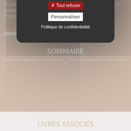
Il redonne surtout sa vraie place au texte oriental
Tout refuser
canonique des quatre Evangiles en araméen dit
Pshytta.
Personnaliser
Politique de confidentialité
Droits de traduction disponibles pour ce titre
.
SOMMAIRE
LIVRES ASSOCIÉS