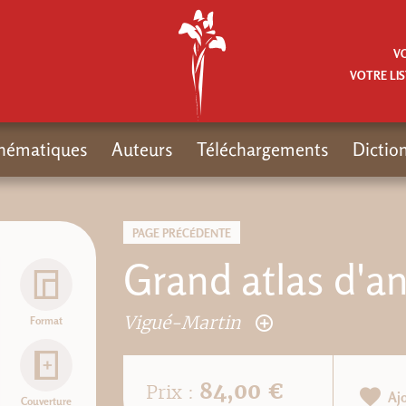
V
VOTRE LIS
hématiques
Auteurs
Téléchargements
Dictio
PAGE PRÉCÉDENTE
Grand atlas d'
Vigué-Martin
Format
84,00 €
Prix :
Aj
Couverture