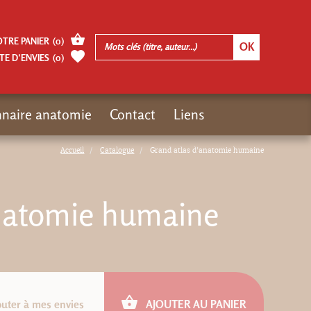
OTRE PANIER
(
0
)
TE D’ENVIES
(
0
)
nnaire anatomie
Contact
Liens
Accueil
Catalogue
Grand atlas d'anatomie humaine
anatomie humaine
outer à mes envies
AJOUTER AU PANIER