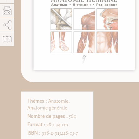
AddThis est désactivé.
Autoriser
Thèmes :
Anatomie
,
Anatomie générale
Nombre de pages :
560
Format :
28 x 34 cm
ISBN
: 978-2-915418-05-7