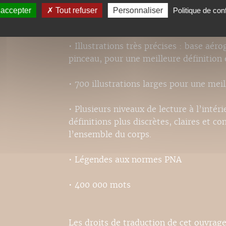
 accepter
Tout refuser
Personnaliser
Politique de conf
• Information exhaustive, fonctionnell
• Illustrations très précises : base aér
pinceau, pour une meilleure définition 
• 700 illustrations larges pour une meill
• Plusieurs niveaux de lecture à l’intér
définitions plus discrètes, claires et co
l’ensemble du corps.
• Légendes aux normes PNA
• 400 000 mots
Les droits de traduction de cet ouvrage