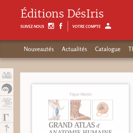
Panneau de gestion des cookies
Éditions DésIris
SUIVEZ-NOUS
VOTRE COMPTE
Nouveautés
Actualités
Catalogue
T