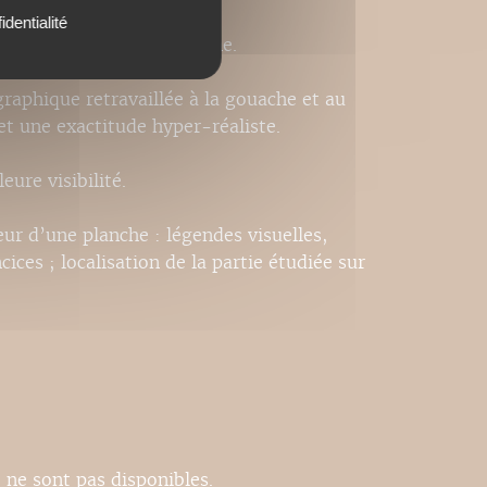
identialité
e, systématique et moderne.
ographique retravaillée à la gouache et au
et une exactitude hyper-réaliste.
eure visibilité.
ieur d’une planche : légendes visuelles,
ncices ; localisation de la partie étudiée sur
 ne sont pas disponibles.