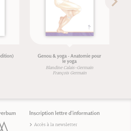
Envie de chanter ?
Traité de ps
traditionnell
Marie-Laure Potel
Michel Deydi
verbum
Inscription lettre d'information
Accès à la newsletter