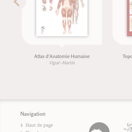
enou & yoga - Anatomie pour
Anatomie pour la voix
le yoga
édition
Blandine Calais-Germain
Blandine Calais-G
François Germain
François Germ
Navigation
Haut de page