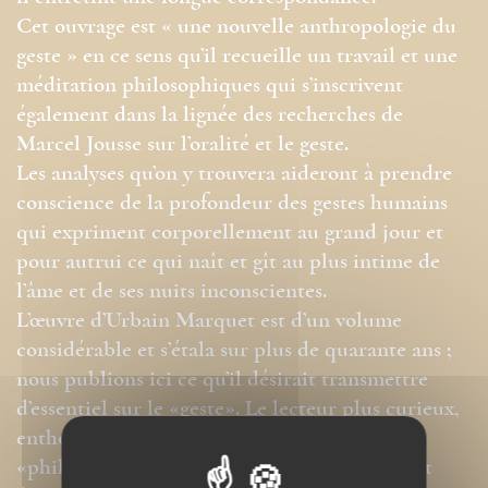
Cet ouvrage est « une nouvelle anthropologie du
geste » en ce sens qu’il recueille un travail et une
méditation philosophiques qui s’inscrivent
également dans la lignée des recherches de
Marcel Jousse sur l’oralité et le geste.
Les analyses qu’on y trouvera aideront à prendre
conscience de la profondeur des gestes humains
qui expriment corporellement au grand jour et
pour autrui ce qui naît et gît au plus intime de
l’âme et de ses nuits inconscientes.
L’œuvre d’Urbain Marquet est d’un volume
considérable et s’étala sur plus de quarante ans ;
nous publions ici ce qu’il désirait transmettre
d’essentiel sur le «geste». Le lecteur plus curieux,
enthousiaste peut-être à la découverte d’un
«philosophe inconnu», après avoir goûté à cet