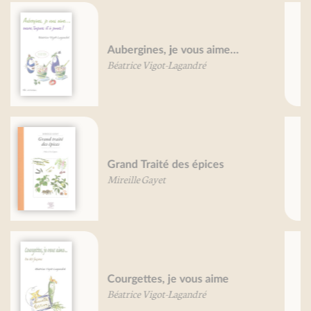
Petit traité du canard
Bruno Bertheuil
Petit traité de l'omelette -
nouvelle édition
Béatrice Vigot-Lagandré
Tomates, je vous aime...
Valérie Gaudant
Nathalie Gaudant
Mireille Gayet