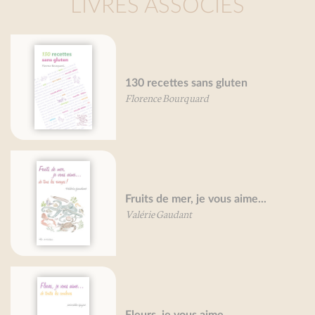
LIVRES ASSOCIÉS
130 recettes sans gluten
Pet
Florence Bourquard
Mar
Fruits de mer, je vous aime...
Pet
Valérie Gaudant
Mir
Lé
Fleurs, je vous aime...