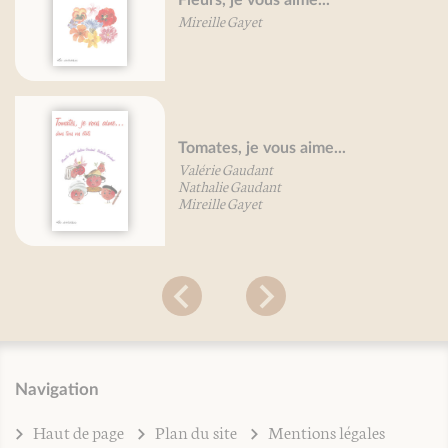
vou
Mireille Gayet
Béa
Tomates, je vous aime...
Po
Valérie Gaudant
aim
Nathalie Gaudant
Béa
Mireille Gayet
Navigation
Haut de page
Plan du site
Mentions légales