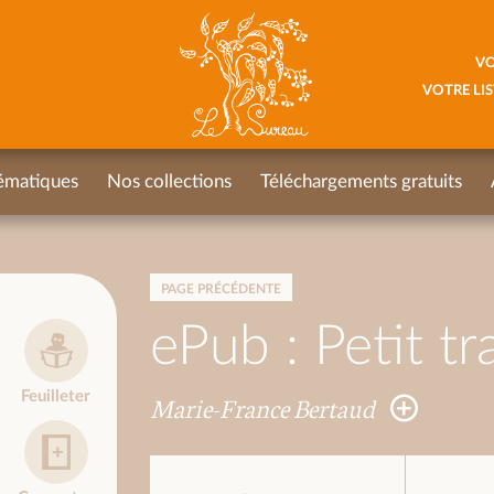
VO
VOTRE LIS
ématiques
Nos collections
Téléchargements gratuits
PAGE PRÉCÉDENTE
ePub : Petit tr
Feuilleter
Marie-France Bertaud