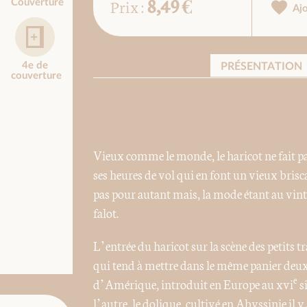
8,49 €
Prix :
Couverture
Aj
4e de
PRÉSENTATION
couverture
Vieux comme le monde, le haricot ne fait pas
ses heures de vol qui en font un vieux brisc
pas pour autant mais, la mode étant au vinta
falot.
L’entrée du haricot sur la scène des petits
qui tend à mettre dans le même panier deux p
e
d’Amérique, introduit en Europe au xvi
s
l’autre, le dolique, cultivé en Abyssinie il y 