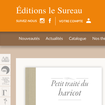
Panneau de gestion des cookies
Éditions le Sureau
SUIVEZ-NOUS
VOTRE COMPTE
Nouveautés
Actualités
Catalogue
Nos th