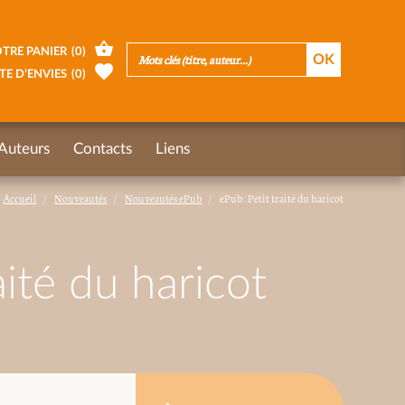
TRE PANIER
(
0
)
TE D’ENVIES
(
0
)
Auteurs
Contacts
Liens
Accueil
Nouveautés
Nouveautés ePub
ePub : Petit traité du haricot
aité du haricot