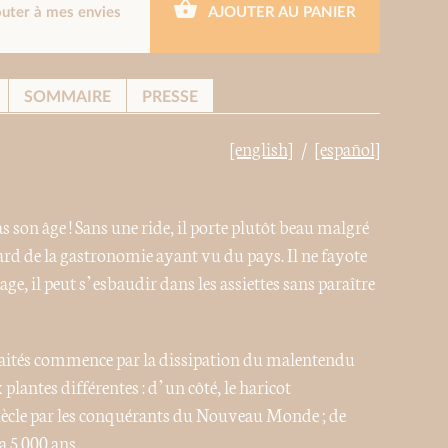
outer à mes envies
AJOUTER AU PANIER
SOMMAIRE
PRESSE
[english]
[español]
 son âge ! Sans une ride, il porte plutôt beau malgré
ard de la gastronomie ayant vu du pays. Il ne fayote
ge, il peut s’esbaudir dans les assiettes sans paraître
 traités commence par la dissipation du malentendu
lantes différentes : d’un côté, le haricot
iècle par les conquérants du Nouveau Monde ; de
a 5 000 ans.