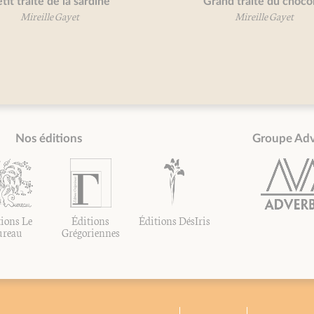
traité de la sardine
Grand traité du chocolat
Mireille Gayet
Mireille Gayet
Nos éditions
Groupe Ad
ions Le
Éditions
Éditions DésIris
ureau
Grégoriennes