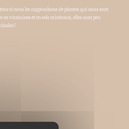
me si nous les rapprochons de plantes qui nous sont
s en vitamines et en sels minéraux, elles sont peu
inales !