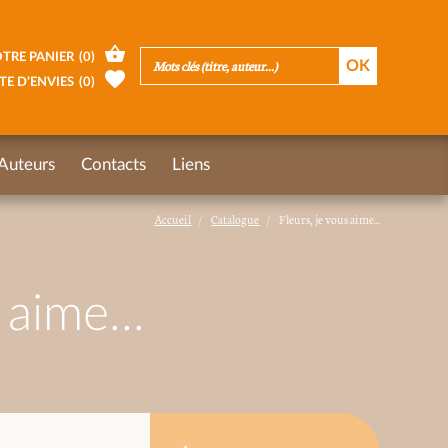
TRE PANIER
(
0
)
TE D’ENVIES
(
0
)
Auteurs
Contacts
Liens
Accueil
Catalogue
Fleurs, je vous aime...
 aime...