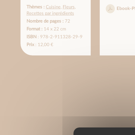
Thèmes :
Cuisine
,
Fleurs
,
Ebook-P
Recettes par ingrédients
Nombre de pages :
72
Format :
14 x 22 cm
ISBN
: 978-2-911328-29-9
Prix
: 12,00 €