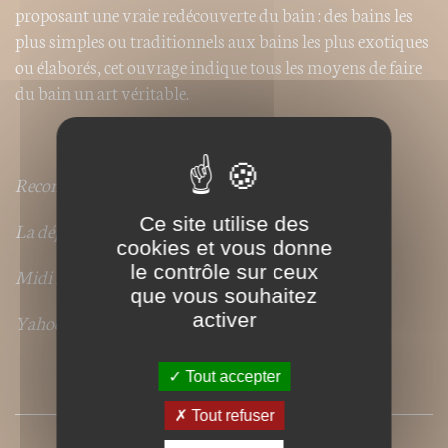
proposant une vraie redécouverte du bain : des bains les
plus simples ou traditionnels aux bains les plus exotiques
ou élaborés, cet ouvrage indique tous les moyens de faire
du bain un art véritable.
Recommandé par :
Ce site utilise des
La dépêche.fr
cookies et vous donne
le contrôle sur ceux
Midi Libre
que vous souhaitez
activer
Yahoo ! Pour Elle
Tout accepter
SOMMAIRE
Tout refuser