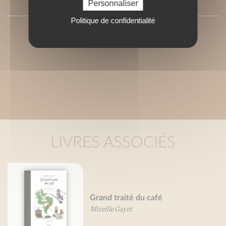
PRESSE
Personnaliser
Politique de confidentialité
LIVRES ASSOCIÉS
Grand traité du café
Mireille Gayet