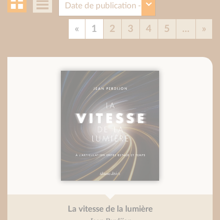
«
1
2
3
4
5
...
»
La vitesse de la lumière