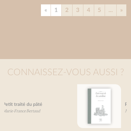
«
1
2
3
4
5
...
»
CONNAISSEZ-VOUS AUSSI ?
Petit traité de la sardine
Mireille Gayet