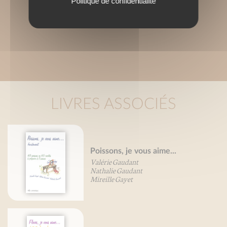
Politique de confidentialité
LIVRES ASSOCIÉS
Poissons, je vous aime...
Valérie Gaudant
Nathalie Gaudant
Mireille Gayet