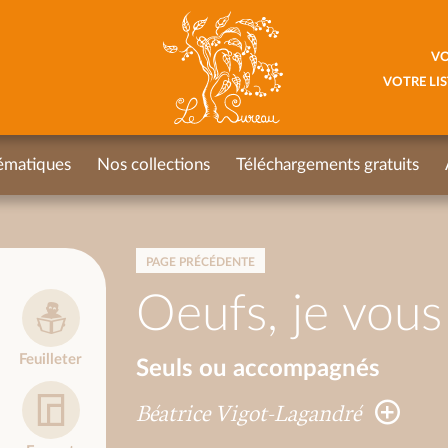
VO
VOTRE LIS
ématiques
Nos collections
Téléchargements gratuits
PAGE PRÉCÉDENTE
Oeufs, je vou
Feuilleter
Seuls ou accompagnés
Béatrice Vigot-Lagandré