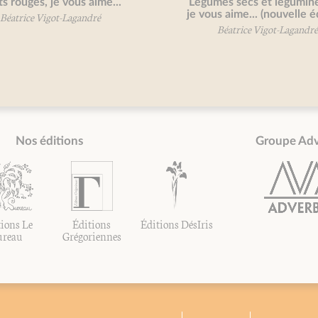
 rouges, je vous aime...
Légumes secs et légumineu
je vous aime... (nouvelle édit
atrice Vigot-Lagandré
Béatrice Vigot-Lagandré
Nos éditions
Groupe Ad
ions Le
Éditions
Éditions DésIris
ureau
Grégoriennes