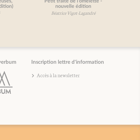
ses,
Petit traité de l'omelette -
ion)
nouvelle édition
Béatrice Vigot-Lagandré
verbum
Inscription lettre d'information
Accès à la newsletter