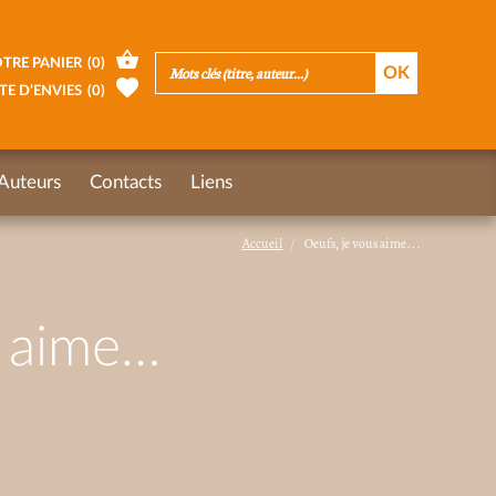
TRE PANIER
(
0
)
TE D’ENVIES
(
0
)
Auteurs
Contacts
Liens
Accueil
Oeufs, je vous aime…
s aime…