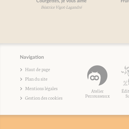
Courgettes, je vous aime
Fruits
Béatrice Vigot-Lagandré
Bé
Navigation
Haut de page
Plan du site
Mentions légales
Atelier
Édit
Perrousseaux
S
Gestion des cookies