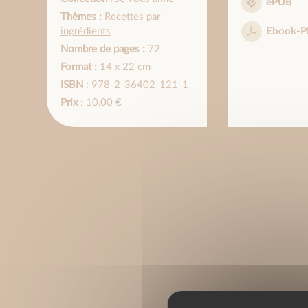
ePUB
Thèmes :
Recettes par
ingrédients
Ebook-P
Nombre de pages :
72
Format :
14 x 22 cm
ISBN
: 978-2-36402-121-1
Prix
: 10,00 €