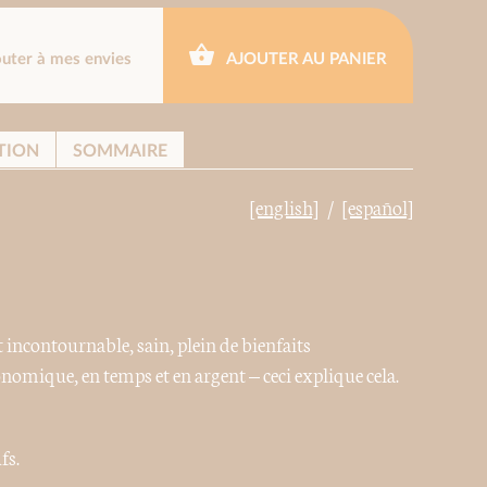
outer à mes envies
AJOUTER AU PANIER
TION
SOMMAIRE
[english]
[español]
 incontournable, sain, plein de bienfaits
conomique, en temps et en argent – ceci explique cela.
fs.