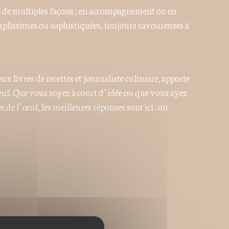
de de multiples façons ; en accompagnement ou en
simplissimes ou sophistiquées, toujours savoureuses à
 livres de recettes et journaliste culinaire, apporte
’œuf. Que vous soyez à court d’idée ou que vous ayez
 de l’œuf, les meilleures réponses sont ici : on