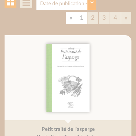
«
1
2
3
4
»
Petit traité de l'asperge