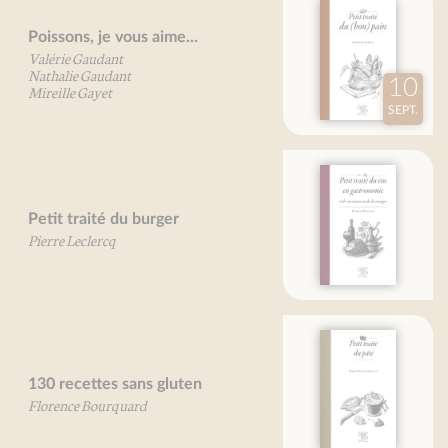
Petit traité du (bon) pain
Martine Agrech
10
SEPT.
Petit traité du vin en gastronomie
et de son cousin acide, le vinaigre
Patricia Rolland
Petit traité du pâté
Marie-France Bertaud