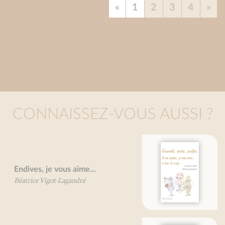
«
1
2
3
4
»
CONNAISSEZ-VOUS AUSSI ?
Encornets, seiches, poulpes, et
vos cousins, je vous aime...
Line De Smet
Olivier Gaudant