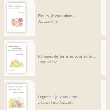
Petit traité de la pizza
Valérie Gaudant
Olivier Gaudant
Petit traité de la morue
Bruno Bertheuil
Légumes des terroirs
François Besancenot
Daniel Vuillon