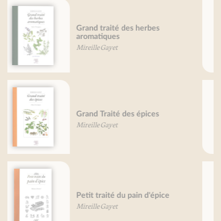
Potirons, potimarrons, je vous
aime...
Béatrice Vigot-Lagandré
Huîtres, je vous aime...
Catherine Simon-Goulletquer
Petit traité de la morue
Bruno Bertheuil