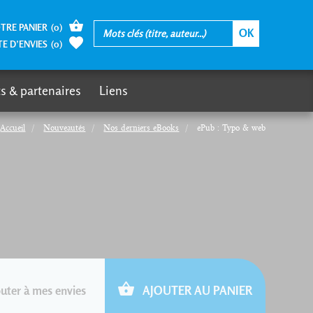
TRE PANIER
(
0
)
TE D’ENVIES
(
0
)
s & partenaires
Liens
Accueil
Nouveautés
Nos derniers eBooks
ePub : Typo & web
uter à mes envies
AJOUTER AU PANIER