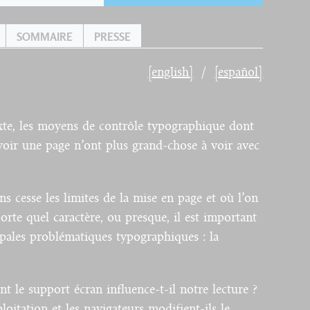
SOMMAIRE
PRESSE
[english]
[español]
xte, les moyens de contrôle typographique dont
oir une page n’ont plus grand-chose à voir avec
s cesse les limites de la mise en page et où l’on
orte quel caractère, ou presque, il est important
ipales problématiques typographiques : la
t le support écran influence-t-il notre lecture ?
itation et les navigateurs modifient-ils le