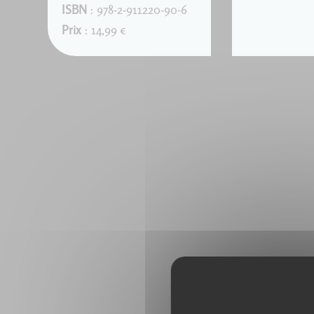
ISBN
: 978-2-911220-90-6
Prix
: 14,99 €