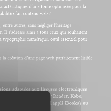
caractéristiques d’une fonte optimisée pour la
sibilité d’un contenu web ?
entre autres, sans négliger l’héritage
. Il s’adresse ainsi à tous ceux qui souhaitent
a typographie numérique, outil essentiel pour
 la création d’une page web parfaitement lisible,
sions adaptées aux liseuses électroniques
ormat ePub de type Sony Reader, Kobo,
 Ipad ou Iphone (avec l'appli iBooks) ou
és.