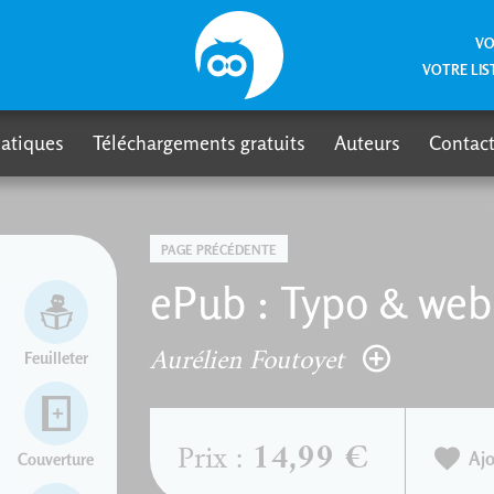
VO
VOTRE LIS
atiques
Téléchargements gratuits
Auteurs
Contact
PAGE PRÉCÉDENTE
ePub : Typo & web
Aurélien Foutoyet
Feuilleter
14,99 €
Prix :
Ajo
Couverture