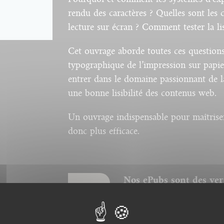
rendu des caractères ? Quelles sont les 
lecture sur écran ? Comment tester la li
Cet ouvrage aborde toutes ces questions, 
typographique de l’impression sur papier
entrer dans le domaine passionnant de l
une bonne lisibilité des contenus web.
Un ouvrage indispensable pour maîtriser
donc plus efficace.
Nos ePubs sont des ver
prenant en charge le f
Booken Cybook, Kindle,
autres "ereaders" adapt