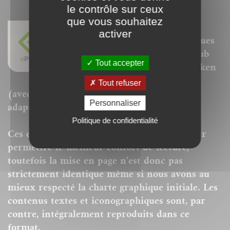
le contrôle sur ceux
que vous souhaitez
Nos ePubs sont des versions
activer
adaptées aux liseuses électroniques
prenant en charge le format ePub
Tout accepter
de type Sony Reader, Kobo, Booken
Cybook, Kindle, Ipad ou Iphone
Tout refuser
(avec l'appli iBooks) ou autres "ereaders"
Personnaliser
adaptés.
Politique de confidentialité
Ces ePubs sont alors revus et optimisés pour
permettre le meilleur confort de lecture,
toutefois la mise en page n'est donc pas
strictement identique même si nous avons au
mieux respecté la charte graphique initiale. Les
contenus textes et iconographiques sont, par
contre, intégralement reproduits dans ce
format.