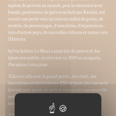
espèces de poivres au monde, puis la rencontre avec
Joseph, producteur de poivre en Inde (au Kérala), ont
ouvert une porte vers un univers infini de goûts, de
recettes, de personnages, d'anecdotes, d'expressions...
vers d'autres pays, de nouvelles cultures et même vers
l'Histoire.
Sylvie Jobbin-Le Moal a ainsi fait du poivre et des
épices son métier, en ouvrant en 2010 un magasin,
Des épices à ma guise
.
Elle travaille avec le grand public, des chefs, des
chocolatiers et des traiteurs. Elle ne passe pas une seule
journée sans parler de poivre, sans avoir une nouvelle
recette à tester ou sans avoir envie de découvrir un
nouveau poivre.
Elle a publié en 2015
1001 secrets sur les épices
aux