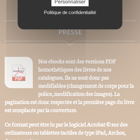
Personnaliser
SOMMAIRE
Politique de confidentialité
PRESSE
Nos ebooks sont des versions PDF
homothétiques des livres de nos
catalogues. Ils ne sont donc pas
modifiables (changement de corps pour la
police, modification des images). La
pagination est donc respectée et la première page du livre
est remplacée par la couverture.
Ce format peut être lu par le logiciel Acrobat © sur des
ordinateurs ou tablettes tactiles de type iPad, Archos,